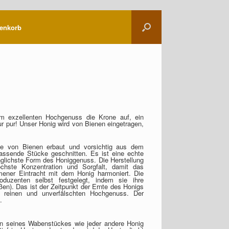
enkorb
 exzellenten Hochgenuss die Krone auf, ein
ur pur! Unser Honig wird von Bienen eingetragen,
e von Bienen erbaut und vorsichtig aus dem
ssende Stücke geschnitten. Es ist eine echte
ünglichste Form des Honiggenuss. Die Herstellung
chste Konzentration und Sorgfalt, damit das
mener Eintracht mit dem Honig harmoniert. Die
duzenten selbst festgelegt, indem sie ihre
en). Das ist der Zeitpunkt der Ernte des Honigs
 reinen und unverfälschten Hochgenuss. Der
.
en seines Wabenstückes wie jeder andere Honig