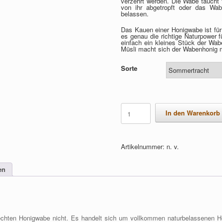
verzehrt werden. Die Wabe taucht t
von ihr abgetropft oder das Wa
belassen.
Das Kauen einer Honigwabe ist für
es genau die richtige Naturpower f
einfach ein kleines Stück der Wab
Müsli macht sich der Wabenhonig m
Sorte
Wabenhonig
Menge
In den Warenkorb
Artikelnummer:
n. v.
en
r echten Honigwabe nicht. Es handelt sich um vollkommen naturbelassenen 