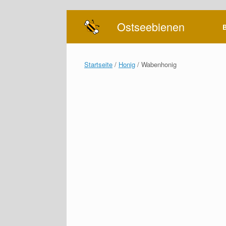
Zum
Ostseebienen
Inhalt
springen
Startseite
/
Honig
/ Wabenhonig