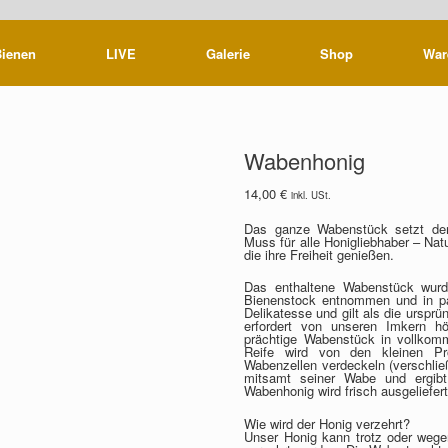
Bienen
LIVE
Galerie
Shop
War
Wabenhonig
14,00
€
inkl. USt.
Das ganze Wabenstück setzt dem
Muss für alle Honigliebhaber – Nat
die ihre Freiheit genießen.
Das enthaltene Wabenstück wurd
Bienenstock entnommen und in pa
Delikatesse und gilt als die urspr
erfordert von unseren Imkern hö
prächtige Wabenstück in vollkom
Reife wird von den kleinen Pro
Wabenzellen verdeckeln (verschließ
mitsamt seiner Wabe und ergibt
Wabenhonig wird frisch ausgeliefert
Wie wird der Honig verzehrt?
Unser Honig kann trotz oder weg