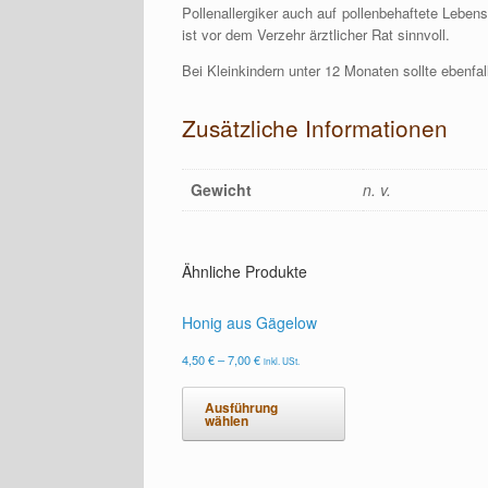
Pollenallergiker auch auf pollenbehaftete Lebe
ist vor dem Verzehr ärztlicher Rat sinnvoll.
Bei Kleinkindern unter 12 Monaten sollte ebenf
Zusätzliche Informationen
Gewicht
n. v.
Ähnliche Produkte
Honig aus Gägelow
4,50
€
–
7,00
€
inkl. USt.
Ausführung
wählen